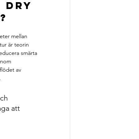
 Dry 
?
eter mellan 
r är teorin 
reducera smärta 
 inom 
flödet av 
.
ch 
ga att 
 