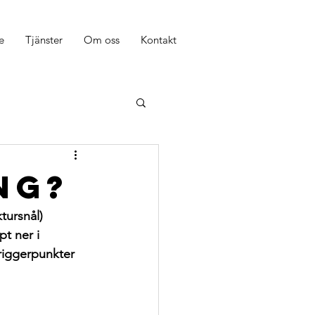
e
Tjänster
Om oss
Kontakt
ng?
tursnål) 
t ner i 
riggerpunkter 