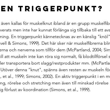
 en Triggerpunkt?
även kallas för muskelknut ibland är en grupp muskelfib
verats men inte har kunnat förlänga sig tillbaka till ett av
dning. En triggerpunkt kännetecknas av en känslig "knöl" 
ell & Simons, 1999). Det här sker när muskelfibrerna blir 
erna och nerverna som tillför dem (McPartland, 2004; Simo
ill att muskeln inte kan röra sig normalt, få blodtillförsel
er transportera bort slagg/restprodukter mm. (McPartla
. Utöver denna "knut", spänns även resten av muskeln för
et al., 1999; Simons, 2002). En aktiv triggerpunkt i en m
ing, rörelse och stretching men även till minskad rörelse
llig förlust av koordination (Simons, et al., 1999).