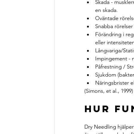
Skada - musklern
en skada.
Oväntade rörelse
Snabba rörelser 
Förändring i reg
eller intensitete
Långvariga/Statis
Impingement - m
Påfrestning / St
Sjukdom (bakteriel
Näringsbrister e
(Simons, et al., 1999)
Hur fu
Dry Needling hjälper