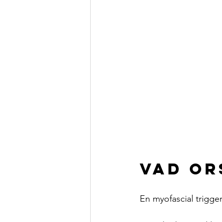
Vad or
En myofascial trigge