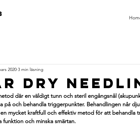
B
Hom
ars 2020
3 min läsning
är Dry Needli
etod där en väldigt tunn och steril engångsnål (akupunk
pa på och behandla triggerpunkter. Behandlingen når djup
en mycket kraftfull och effektiv metod för att behandla t
 funktion och minska smärtan. 