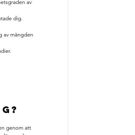
hetsgraden av 
ntade dig.
ing av mängden 
dier.
ng?
nen genom att 