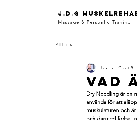
J.D.G MUSKELREHA
Massage & Personlig Träning
All Posts
Julian de Groot
8 m
Vad 
Dry Needling är en m
används för att släp
muskulaturen och är 
och därmed förbättra