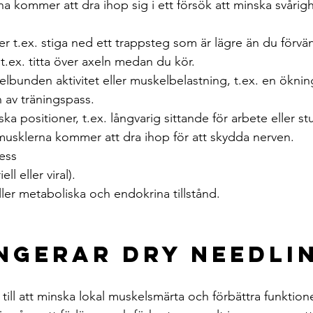
a kommer att dra ihop sig i ett försök att minska svårig
r t.ex. stiga ned ett trappsteg som är lägre än du förvä
t.ex. titta över axeln medan du kör.
elbunden aktivitet eller muskelbelastning, t.ex. en ökn
n av träningspass.
ka positioner, t.ex. långvarig sittande för arbete eller stu
usklerna kommer att dra ihop för att skydda nerven.
ress
l eller viral). 
ller metaboliska och endokrina tillstånd.
ngerar Dry Needli
 till att minska lokal muskelsmärta och förbättra funktio