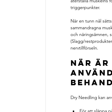
återställa muskelns 
triggerpunkter.
När en tunn nål sätts
sammandragna muskelf
och näringsämnen, sa
(Slagg/restprodukter)
nervtillförseln.
När är
använd
behand
Dry Needling kan an
För att släppa p