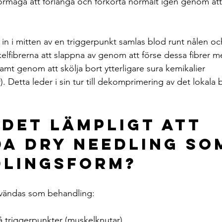
förmåga att förlänga och förkorta normalt igen genom att
 in i mitten av en triggerpunkt samlas blod runt nålen oc
ibrerna att slappna av genom att förse dessa fibrer me
mt genom att skölja bort ytterligare sura kemikalier 
. Detta leder i sin tur till dekomprimering av det lokala 
 det lämpligt att 
a Dry Needling som
lingsform?
vändas som behandling:
å triggerpunkter (muskelknutar).