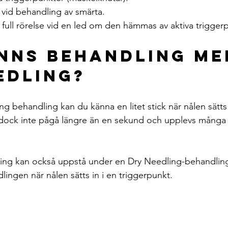
ll vid behandling av smärta.
la full rörelse vid en led om den hämmas av aktiva trigger
nns behandling me
edling?
g behandling kan du känna en litet stick när nålen sätts 
 dock inte pågå längre än en sekund och upplevs många 
ning kan också uppstå under en Dry Needling-behandling
ingen när nålen sätts in i en triggerpunkt.