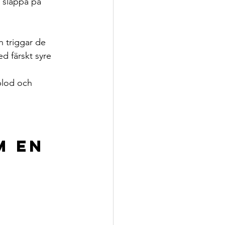
 släppa på  
h triggar de 
d färskt syre 
blod och 
 en 