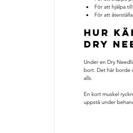
För att hjälpa ti
För att återstäl
Hur kä
Dry Ne
Under en Dry Needlin
bort. Det här borde
alls.
En kort muskel ryck
uppstå under behandl