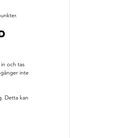
punkter.
d 
in och tas 
gånger inte 
. Detta kan 