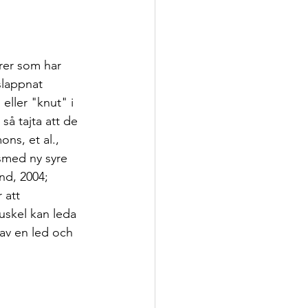
rer som har 
slappnat 
eller "knut" i 
så tajta att de 
ns, et al., 
 smed ny syre 
nd, 2004; 
 att 
uskel kan leda 
 av en led och 